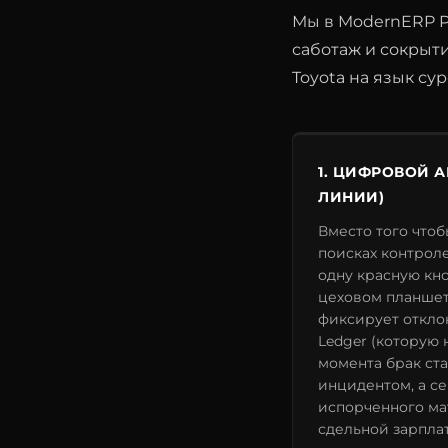
Мы в ModernERP Pr
саботаж и сокрыт
Toyota на язык сур
1. ЦИФРОВОЙ 
ЛИНИИ)
Вместо того чтоб
поисках контрол
одну красную кно
цеховом планшет
фиксирует откло
Ledger (которую н
момента брак ст
инцидентом, а с
испорченного ма
сдельной зарпла