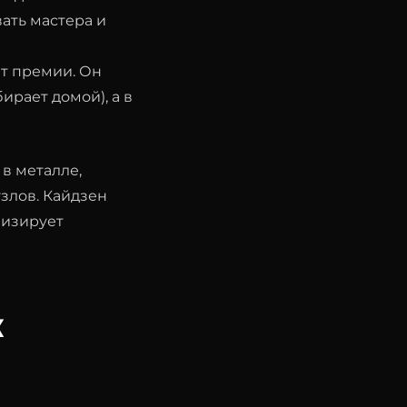
ать мастера и
ат премии. Он
ирает домой), а в
 в металле,
узлов. Кайдзен
мизирует
К