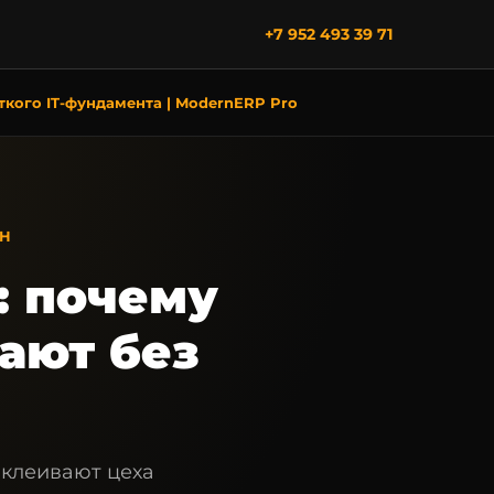
+7 952 493 39 71
ткого IT-фундамента | ModernERP Pro
ИН
: почему
ают без
бклеивают цеха