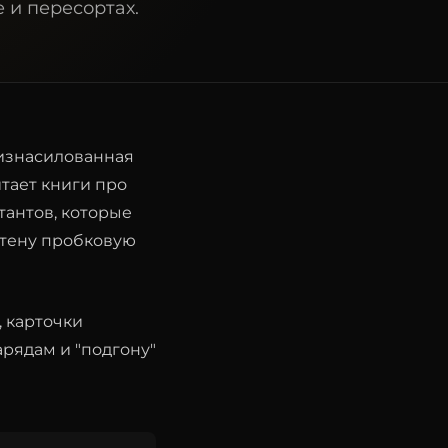
 и пересортах.
 изнасилованная
тает книги про
ьтантов, которые
стену пробковую
, карточки
рядам и "подгону"