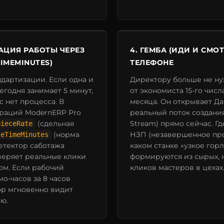
АЦИЯ РАБОТЫ ЧЕРЕЗ
4. ГЕМБА (ИДИ И СМО
IMEMINUTES)
ТЕЛЕФОНЕ
ндартизации. Если одна и
Директору больше не ну
егодня занимает 5 минут,
от экономиста 15-го чис
ас нет процесса. В
месяца. Он открывает Д
раций ModernERP Pro
реальный поток создания
(сдельная
Stream) прямо сейчас. Г
pieceRate
(норма
НЗП (незавершенное про
leTimeMinutes
етектор саботажа
каком станке «узкое гор
веряет реальные клики
формируются из сырых,
ом. Если рабочий
кликов мастеров в цехах
мо-часов за 8 часов
р мгновенно видит
ю.