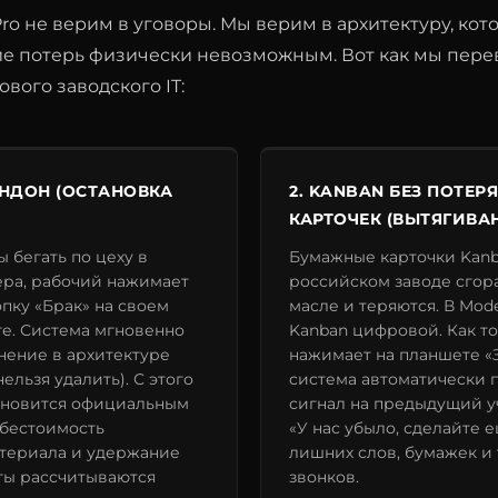
o не верим в уговоры. Мы верим в архитектуру, кот
ие потерь физически невозможным. Вот как мы пер
ового заводского IT:
АНДОН (ОСТАНОВКА
2. KANBAN БЕЗ ПОТЕР
КАРТОЧЕК (ВЫТЯГИВА
ы бегать по цеху в
Бумажные карточки Kanb
ера, рабочий нажимает
российском заводе сгора
пку «Брак» на своем
масле и теряются. В Mod
е. Система мгновенно
Kanban цифровой. Как т
нение в архитектуре
нажимает на планшете «
ельзя удалить). С этого
система автоматически 
ановится официальным
сигнал на предыдущий уч
ебестоимость
«У нас убыло, сделайте 
териала и удержание
лишних слов, бумажек и
ты рассчитываются
звонков.