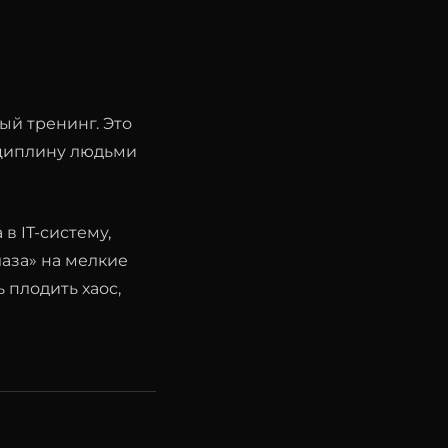
ый тренинг. Это
сциплину людьми
в IT-систему,
лаза» на мелкие
 плодить хаос,