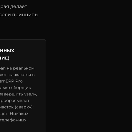
орая делает
евели принципы
ЯННЫХ
НИЕ)
an на реальном
ют, пачкаются в
ernERP Pro
олько сборщик
Завершить узел»,
пробрасывает
асток (сварку):
еще». Никаких
 телефонных