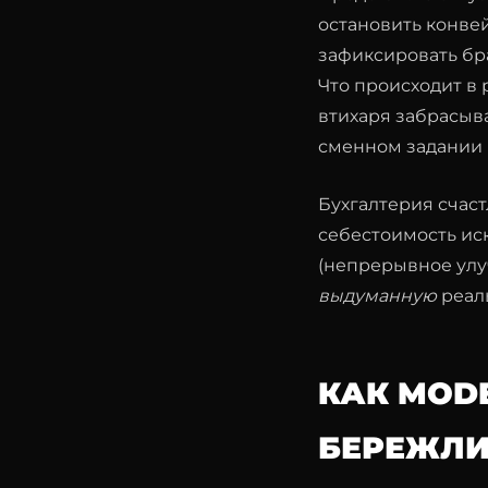
остановить конвей
зафиксировать бр
Что происходит в 
втихаря забрасыва
сменном задании п
Бухгалтерия счаст
себестоимость иск
(непрерывное улу
выдуманную
реаль
КАК MOD
БЕРЕЖЛИ