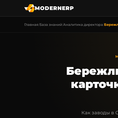
MODERNERP
Главная
База знаний
Аналитика директора
Бережл
М
Бережли
карточ
Как заводы в 