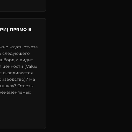
ТРИ) ПРЯМО В
жно ждать отчета
ла следующего
ашборд и видит
 ценности (Value
де скапливается
изводство)? На
лышко»? Ответы
 неизменяемых
.