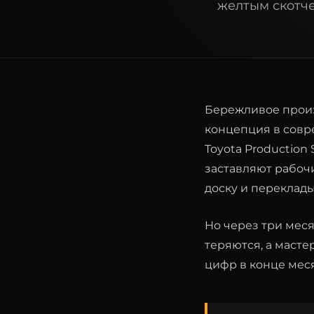
желтым скотче
Бережливое произв
концепция в совр
Toyota Production
заставляют рабоч
доску и переклад
Но через три меся
теряются, а маст
цифр в конце меся