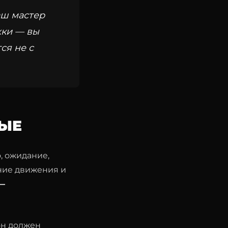
аш мастер
жки — вы
ся не с
НЫЕ
, ожидание,
ние движения и
 —
он должен