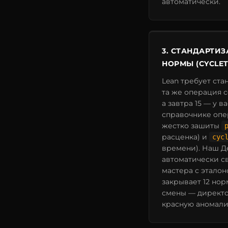
автоматически.
3. СТАНДАРТИЗ
НОРМЫ (CYCLET
Lean требует ста
та же операция с
а завтра 15 — у в
справочнике опе
жестко зашиты
расценка) и
cyc
времени). Наш Д
автоматически с
мастера с эталон
закрывает 12 нор
смены — директо
красную аномали