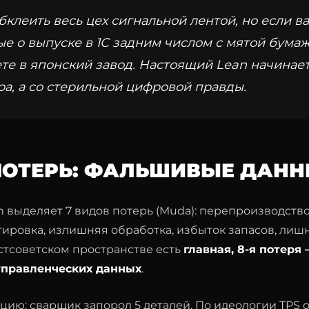
клеить весь цех сигнальной лентой, но если в
ые о выпуске в 1С задним числом с мятой бума
те в японский завод. Настоящий Lean начинает
ра, а со стерильной цифровой правды.
 ПОТЕРЬ: ФАЛЬШИВЫЕ ДАН
 выделяет 7 видов потерь (Muda): перепроизводство
ировка, излишняя обработка, избыток запасов, лиш
стсоветском пространстве есть
главная, 8-я потеря
правленческих данных
.
цию: сварщик запорол 5 деталей. По идеологии TPS 