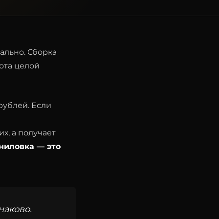
льно. Сборка
ота целой
рублей. Если
х, а получает
ниловка — это
наково.