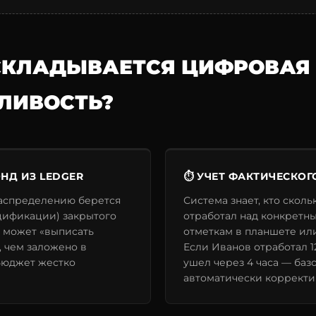
 СКЛАДЫВАЕТСЯ ЦИФРОВАЯ
ЛИВОСТЬ?
НД ИЗ LEDGER
⏱️ УЧЕТ ФАКТИЧЕСКОГ
аспределению берется
Система знает, кто сколь
ецификации) закрытого
отработал над конкретн
е может «выписать
отметкам в планшете ил
 чем заложено в
Если Иванов отработал 1
Бюджет жестко
ушел через 4 часа — баз
автоматически корректи