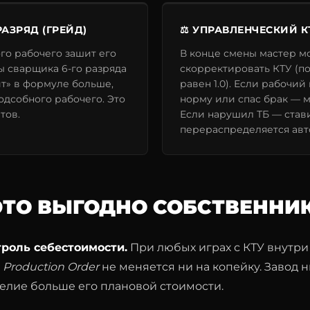
АЗРЯД (ГРЕЙД)
⚖️ УПРАВЛЕНЧЕСКИЙ К
го рабочего зашит его
В конце смены мастер м
ы сварщика 6-го разряда
скорректировать КТУ (п
ит» в формуле больше,
равен 1.0). Если рабочи
одсобного рабочего. Это
норму или спас брак — ма
тов.
Если нарушил ТБ — стави
перераспределяется авт
ЭТО ВЫГОДНО СОБСТВЕННИ
роль себестоимости.
При любых играх с КТУ внутри
о
Production Order
не меняется ни на копейку. Завод н
делие больше его плановой стоимости.