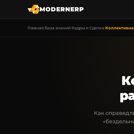
MODERNERP
Главная
База знаний
Кадры и Сделка
Коллективная
К
р
Как справедл
«бездельни