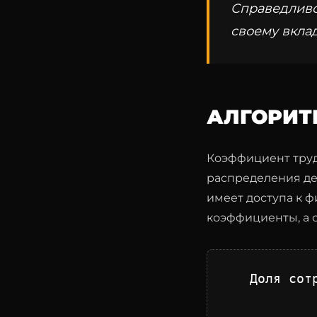
Справедливо
своему вклад
АЛГОРИТ
Коэффициент труд
распределения де
имеет доступа к ф
коэффициенты, а с
Доля сот