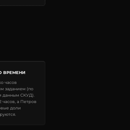
О ВРЕМЕНИ
ко часов
ым заданием (по
и данным СКУД).
2 часов, а Петров
овые доли
руются.