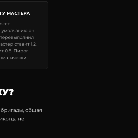
ТУ МАСТЕРА
ожет
о умолчанию он
й перевыполнил
стер ставит 1.2.
т 0.8. Пирог
оматически.
КУ?
 бригады, общая
икогда не