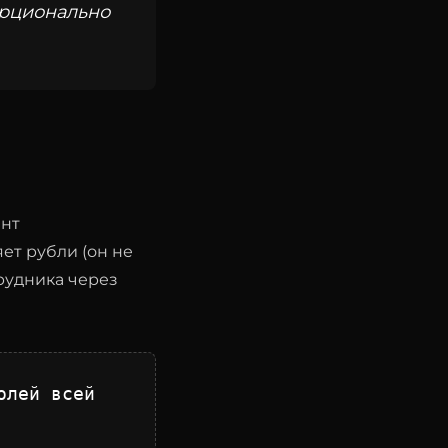
орционально
ент
ет рубли (он не
рудника через
олей всей