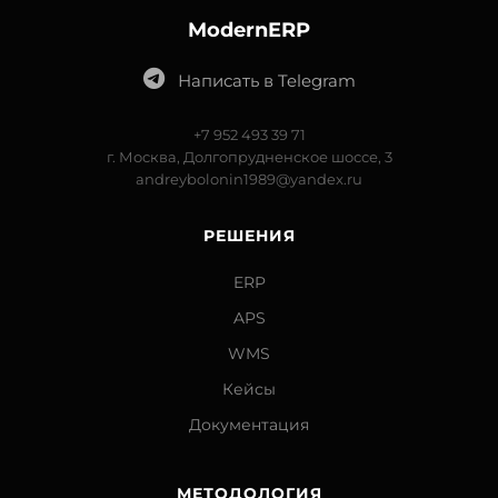
ModernERP
Написать в Telegram
+7 952 493 39 71
г. Москва, Долгопрудненское шоссе, 3
andreybolonin1989@yandex.ru
РЕШЕНИЯ
ERP
APS
WMS
Кейсы
Документация
МЕТОДОЛОГИЯ