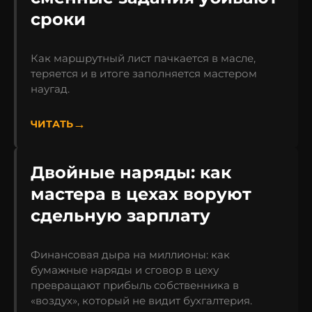
сроки
Как маршрутный лист пачкается в масле,
теряется и в итоге заполняется мастером
наугад.
ЧИТАТЬ
Двойные наряды: как
мастера в цехах воруют
сдельную зарплату
Финансовая дыра на миллионы: как
бумажные наряды и сговор в цеху
превращают прибыль собственника в
«воздух», который не видит бухгалтерия.