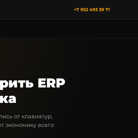
+7 952 493 39 71
дрить ERP
жка
ись от клавиатур,
т экономику всего