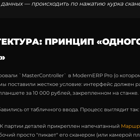
д данных — происходить по нажатию курка скане
ТЕКТУРА: ПРИНЦИП «ОДНОГ
»
овали `MasterController` в ModernERP Pro (о котор
, мы поставили жесткое условие: интерфейс должен р
ланшете за 10 000 рублей, закрепленном на станке.
вились от табличного ввода. Процесс выглядит так:
К партии деталей прикреплен напечатанный
Маршр
бочий просто "пикает" его сканером (или камерой пл