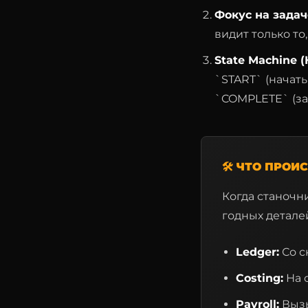
Фокус на задач
видит только то
State Machine 
`START` (начать
`COMPLETE` (за
🛠 ЧТО ПРО
Когда станочн
годных детале
Ledger:
Со с
Costing:
На 
Payroll:
Вызы