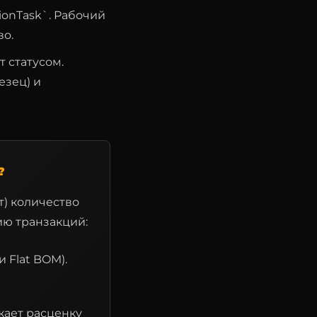
onTask`. Рабочий
во.
 статусом.
езец) и
?
т) количество
ию транзакций:
 Flat BOM).
жает расценку