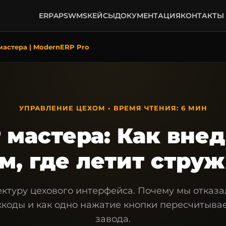
ERP
APS
WMS
КЕЙСЫ
ДОКУМЕНТАЦИЯ
КОНТАКТЫ
астера | ModernERP Pro
УПРАВЛЕНИЕ ЦЕХОМ • ВРЕМЯ ЧТЕНИЯ: 6 МИН
мастера: Как вне
м, где летит стру
ктуру цехового интерфейса. Почему мы отказал
коды и как одно нажатие кнопки пересчитывае
завода.