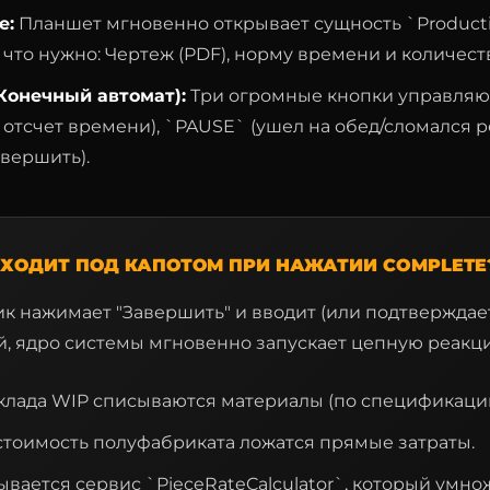
е:
Планшет мгновенно открывает сущность `Producti
, что нужно: Чертеж (PDF), норму времени и количест
(Конечный автомат):
Три огромные кнопки управляют
 отсчет времени), `PAUSE` (ушел на обед/сломался р
вершить).
ИСХОДИТ ПОД КАПОТОМ ПРИ НАЖАТИИ COMPLETE
ик нажимает "Завершить" и вводит (или подтверждае
й, ядро системы мгновенно запускает цепную реакц
клада WIP списываются материалы (по спецификации
стоимость полуфабриката ложатся прямые затраты.
вается сервис `PieceRateCalculator`, который умно