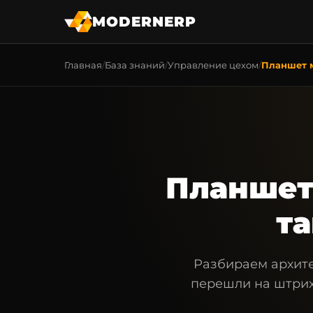
MODERNERP
Главная
База знаний
Управление цехом
Планшет м
Планшет 
та
Разбираем архите
перешли на штрих