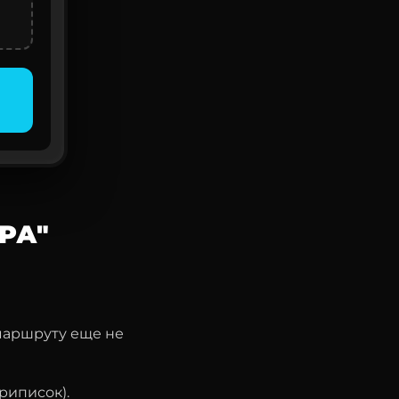
РА"
 маршруту еще не
риписок).