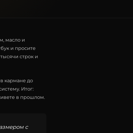
м, масло и
тбук и просите
 тысячи строк и
в кармане до
систему. Итог:
живете в прошлом.
размером с