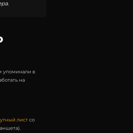
ра.
О
ом упоминали в
аботать на
утный лист
со
аншета).