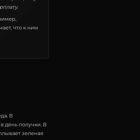
арплату
.
ример,
ает, что к ним
да. В
в день получки. В
сплывает зеленая