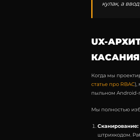
кулак, а вво
UX-АРХИ
КАСАНИЯ
Когда мы проектир
статье про RBAC
)
пыльном Android-п
Мы полностью изба
Сканирование:
штрихкодом. Ра